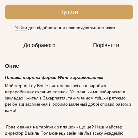
Купити
Увійти
для відображення накопичувальної знижки
%
До обраного
Порівняти
Опис
Пляшка тарілка форми Wine з гравіюванням
Майстерня Lay Bottle виготовляє всі свої вироби з
перероблених скляних пляшок. Усі пляшки ми забираємо в
закладах і жителів Закарпаття, таким чином трішки рятуємо
регіон від засмічення і робимо маленькі добрі справи разом з
вами!
Гравіювання на тарілках з пляшок - що це? Наш майстер і
директор Василь Полажинець закінчив Львівську Академію