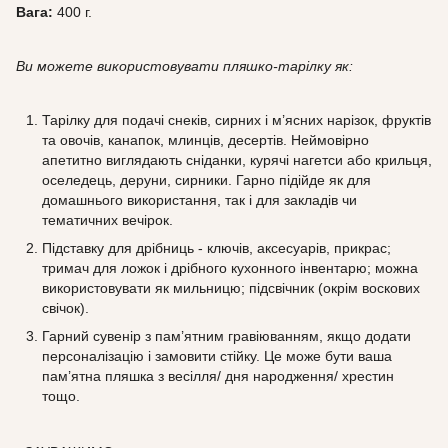
Вага:
400 г.
Ви можете використовувати пляшко-тарілку як:
Тарілку для подачі снеків, сирних і м’ясних нарізок, фруктів
та овочів, канапок, млинців, десертів. Неймовірно
апетитно виглядають сніданки, курячі нагетси або крильця,
оселедець, деруни, сирники. Гарно підійде як для
домашнього використання, так і для закладів чи
тематичних вечірок.
Підставку для дрібниць - ключів, аксесуарів, прикрас;
тримач для ложок і дрібного кухонного інвентарю; можна
використовувати як мильницю; підсвічник (окрім воскових
свічок).
Гарний сувенір з пам’ятним гравіюванням, якщо додати
персоналізацію і замовити стійку. Це може бути ваша
пам’ятна пляшка з весілля/ дня народження/ хрестин
тощо.