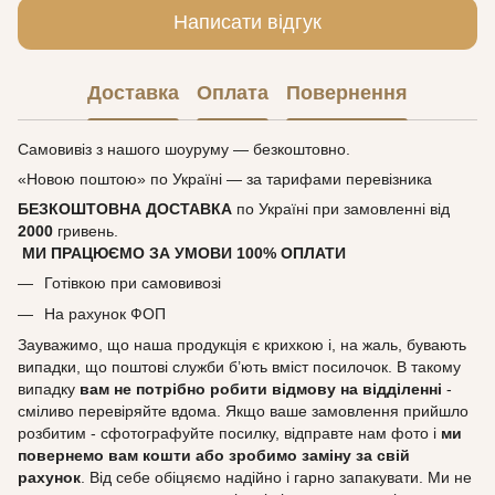
Написати відгук
Доставка
Оплата
Повернення
Самовивіз з нашого шоуруму — безкоштовно.
«Новою поштою» по Україні — за тарифами перевізника
БЕЗКОШТОВНА ДОСТАВКА
по Україні при замовленні від
2000
гривень.
МИ ПРАЦЮЄМО ЗА УМОВИ 100% ОПЛАТИ
Готівкою при самовивозі
На рахунок ФОП
Зауважимо, що наша продукція є крихкою і, на жаль, бувають
випадки, що поштові служби б’ють вміст посилочок. В такому
випадку
вам не потрібно робити відмову на відділенні
-
сміливо перевіряйте вдома. Якщо ваше замовлення прийшло
розбитим - сфотографуйте посилку, відправте нам фото і
ми
повернемо вам кошти або зробимо заміну за свій
рахунок
. Від себе обіцяємо надійно і гарно запакувати. Ми не