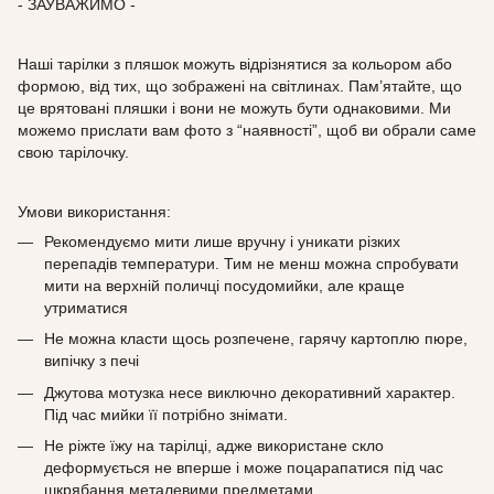
- ЗАУВАЖИМО -
Наші тарілки з пляшок можуть відрізнятися за кольором або
формою, від тих, що зображені на світлинах. Пам’ятайте, що
це врятовані пляшки і вони не можуть бути однаковими. Ми
можемо прислати вам фото з “наявності”, щоб ви обрали саме
свою тарілочку.
Умови використання:
Рекомендуємо мити лише вручну і уникати різких
перепадів температури. Тим не менш можна спробувати
мити на верхній поличці посудомийки, але краще
утриматися
Не можна класти щось розпечене, гарячу картоплю пюре,
випічку з печі
Джутова мотузка несе виключно декоративний характер.
Під час мийки її потрібно знімати.
Не ріжте їжу на тарілці, адже використане скло
деформується не вперше і може поцарапатися під час
шкрябання металевими предметами.