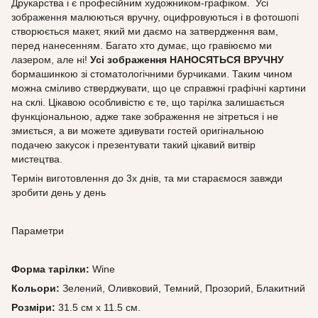
Друкарства і є професійним художником-графіком. Усі
зображення малюються вручну, оцифровуються і в фотошопі
створюється макет, який ми даємо на затвердження вам,
перед нанесенням. Багато хто думає, що гравіюємо ми
лазером, але ні!
Усі зображення НАНОСЯТЬСЯ ВРУЧНУ
бормашинкою зі стоматологічними бурчиками. Таким чином
можна сміливо стверджувати, що це справжні графічні картини
на склі. Цікавою особливістю є те, що тарілка залишається
функціональною, адже таке зображення не зітреться і не
змиється, а ви можете здивувати гостей оригінальною
подачею закусок і презентувати такий цікавий витвір
мистецтва.
Термін виготовлення до 3х днів, та ми стараємося завжди
зробити день у день
Параметри
Форма тарілки:
Wine
Кольори:
Зелений, Оливковий, Темний, Прозорий, Блакитний
Розміри:
31.5 см х 11.5 см.