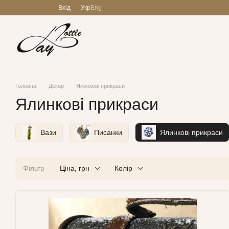
Перейти до основного контенту
Вхід
Укр
Eng
Головна
Декор
Ялинкові прикраси
Ялинкові прикраси
Вази
Писанки
Ялинкові прикраси
Фільтр
Ціна, грн
Колір