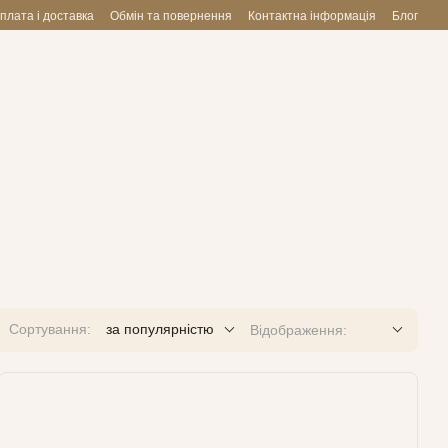
плата і доставка
Обмін та повернення
Контактна інформація
Блог
Сортування:
за популярністю
Відображення: