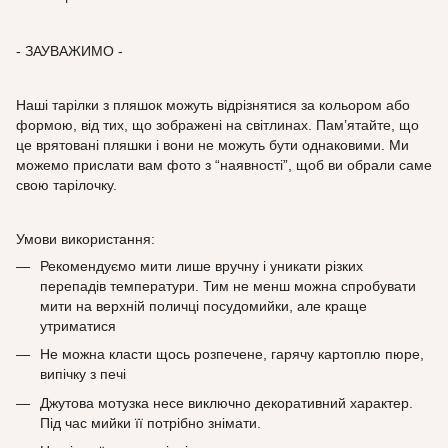
- ЗАУВАЖИМО -
Наші тарілки з пляшок можуть відрізнятися за кольором або
формою, від тих, що зображені на світлинах. Пам’ятайте, що
це врятовані пляшки і вони не можуть бути однаковими. Ми
можемо прислати вам фото з “наявності”, щоб ви обрали саме
свою тарілочку.
Умови використання:
Рекомендуємо мити лише вручну і уникати різких
перепадів температури. Тим не менш можна спробувати
мити на верхній поличці посудомийки, але краще
утриматися
Не можна класти щось розпечене, гарячу картоплю пюре,
випічку з печі
Джутова мотузка несе виключно декоративний характер.
Під час мийки її потрібно знімати.