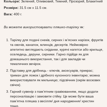
Кольори:
Зелений, Оливковий, Темний, Прозорий, Блакитний
Розміри:
31.5 см х 11.5 см.
Вага:
400 г.
Ви можете використовувати пляшко-тарілку як:
Тарілку для подачі снеків, сирних і м’ясних нарізок, фруктів
та овочів, канапок, млинців, десертів. Неймовірно
апетитно виглядають сніданки, курячі нагетси або крильця,
оселедець, деруни, сирники. Гарно підійде як для
домашнього використання, так і для закладів чи
тематичних вечірок.
Підставку для дрібниць - ключів, аксесуарів, прикрас;
тримач для ложок і дрібного кухонного інвентарю; можна
використовувати як мильницю; підсвічник (окрім воскових
свічок).
Гарний сувенір з пам’ятним гравіюванням, якщо додати
персоналізацію і замовити стійку. Це може бути ваша
пам’ятна пляшка з весілля/ дня народження/ хрестин
тощо.