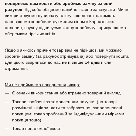
повернемо вам кошти або зробимо заміну за свій
рахунок
. Від себе обіцяємо надійно і гарно запакувати. Ми не
використовуємо пупирчату плівку і пінопласт, натомість
наповнюємо коробочки духмяним сіном з Карпатських
полонин, вручну підписуємо кожну коробочку і прикрашаємо
оберемком гірських квітів.
Якщо з якихось причин товар вам не підійшов, ми можемо
зробити заміну (за рахунок отримувача) або повернути кошти.
Для цього зверніться до нас
не пізніше 14 днів
після
отримання.
Ми не приймаємо повернення, якщо:
Є ознаки використання або втрачено товарний вигляд
Товари зроблені за замовленням покупця (на товарі
розміщені ініціали, дати та зображення, запропоновані
покупцем; товар зроблений за індивідуальними мірками
покупця тощо)
Товар неналежної якості.