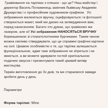
Гравіювання на тарілках з пляшок - що це? Наш майстер і
директор Василь Полажинець закінчив Львівську Академію
Друкарства і є професійним художником-графіком. Усі
зображення малюються вручну, оцифровуються і в фотошопі
створюється макет, який ми даємо на затвердження вам,
перед нанесенням. Багато хто думає, що гравіюємо ми
лазером, але ні!
Усі зображення НАНОСЯТЬСЯ ВРУЧНУ
бормашинкою зі стоматологічними бурчиками. Таким чином
можна сміливо стверджувати, що це справжні графічні картини
на склі. Цікавою особливістю є те, що тарілка залишається
функціональною, адже таке зображення не зітреться і не
змиється, а ви можете здивувати гостей оригінальною
подачею закусок і презентувати такий цікавий витвір
мистецтва.
Термін виготовлення до 3х днів, та ми стараємося завжди
зробити день у день
Параметри
Форма тарілки:
Wine