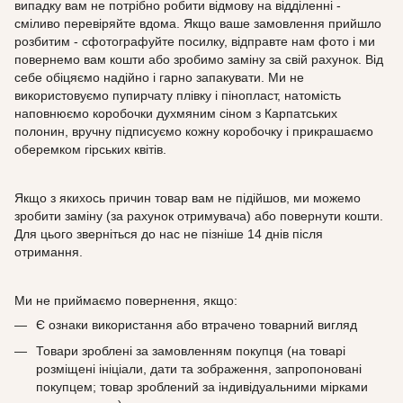
випадку вам не потрібно робити відмову на відділенні -
сміливо перевіряйте вдома. Якщо ваше замовлення прийшло
розбитим - сфотографуйте посилку, відправте нам фото і ми
повернемо вам кошти або зробимо заміну за свій рахунок. Від
себе обіцяємо надійно і гарно запакувати. Ми не
використовуємо пупирчату плівку і пінопласт, натомість
наповнюємо коробочки духмяним сіном з Карпатських
полонин, вручну підписуємо кожну коробочку і прикрашаємо
оберемком гірських квітів.
Якщо з якихось причин товар вам не підійшов, ми можемо
зробити заміну (за рахунок отримувача) або повернути кошти.
Для цього зверніться до нас не пізніше 14 днів після
отримання.
Ми не приймаємо повернення, якщо:
Є ознаки використання або втрачено товарний вигляд
Товари зроблені за замовленням покупця (на товарі
розміщені ініціали, дати та зображення, запропоновані
покупцем; товар зроблений за індивідуальними мірками