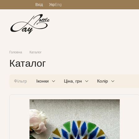
Перейти до основного контенту
Вхід
Укр
Eng
Головна
Каталог
Каталог
Фільтр
Іконки
Ціна, грн
Колір